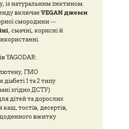
у, із натуральним пектином.
енду включає
VEGAN джеми
чорної смородини —
йні
, смачні, корисні й
використанні.
ів YAGODAR:
глютену, ГМО
 діабеті 1 та 2 типу
ані згідно ДСТУ)
ля дітей та дорослих
 каш, тостів, десертів,
 щоденного вжитку