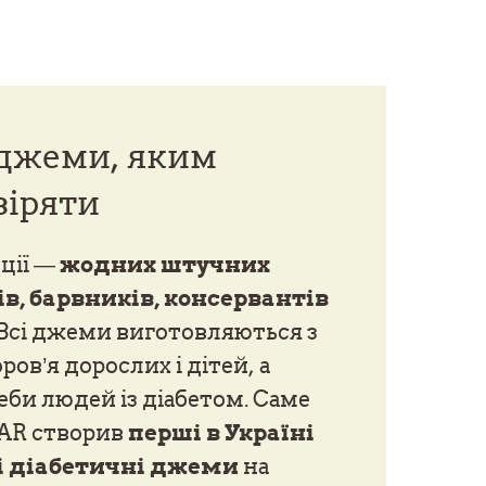
 джеми, яким
віряти
кції —
жодних штучних
в, барвників, консервантів
 Всі джеми виготовляються з
ов’я дорослих і дітей, а
еби людей із діабетом. Саме
AR створив
перші в Україні
і діабетичні джеми
на