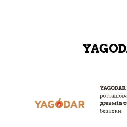
YAGODA
YAGODAR
розташова
джемів та
безпеки.