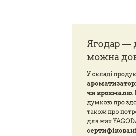
Ягодар —
можна до
У складі проду
ароматизаторі
чи крохмалю
.
думкою про здор
також про потр
для них YAGOD
сертифікован